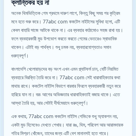
ক্লান্তিকর হয় না
অনেক থিমভিত্তিক গেম প্রথমে দারুণ লাগে, কিন্তু কিছু সময় পর কৃত্রিম
মনে হতে শুরু করে। 77abc com ককটেল নাইটসের সুবিধা হলো, এটি
কেবল বাহারি সাজে আটকে থাকে না। এর ব্যবহার কাঠামোও সহজ রাখা হয়।
ফলে ব্যবহারকারী মুড উপভোগ করতে করতে গেমের ভেতরেও স্বাভাবিক
থাকেন। এটাই বড় পার্থক্য। শুধু চমক নয়, ব্যবহারযোগ্যতাও সমান
গুরুত্বপূর্ণ।
বাংলাদেশি খেলোয়াড়দের বড় অংশ এখন এমন প্ল্যাটফর্ম চান, যেটি নিয়মিত
ব্যবহারে বিরক্তি তৈরি করে না। 77abc com সেই ধারাবাহিকতার কথা
মাথায় রাখে। ককটেল নাইটস বিভাগে বারবার ফিরলে ব্যবহারকারী নতুন করে
হারিয়ে যান না। বরং আগের অভিজ্ঞতার ধারাবাহিকতাই বজায় থাকে। এতে
আস্থা তৈরি হয়, আর সেটাই দীর্ঘমেয়াদে গুরুত্বপূর্ণ।
এক কথায়, 77abc com ককটেল নাইটস গেমিংকে শুধু অ্যাকশন নয়,
একটা মুড হিসেবেও দেখতে শেখায়। যারা রঙ, থিম, পরিবেশ আর আরামদায়ক
গতির মিশ্রণ খোঁজেন, তাদের জন্য এটি বেশ মানানসই হতে পারে।