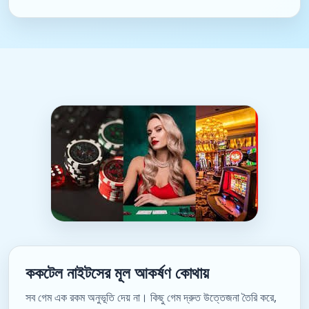
ককটেল নাইটসের মূল আকর্ষণ কোথায়
সব গেম এক রকম অনুভূতি দেয় না। কিছু গেম দ্রুত উত্তেজনা তৈরি করে,