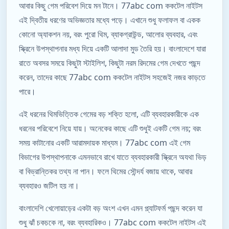
আবার কিছু গেম পরিবেশ দিয়ে মন টানে। 77abc com ককটেল নাইটস
এই দ্বিতীয় ধরণের অভিজ্ঞতার মধ্যে পড়ে। এখানে শুধু ফলাফল বা একক
কোনো অ্যাকশন নয়, বরং পুরো থিম, ব্যাকগ্রাউন্ড, আলোর ব্যবহার, এবং
স্ক্রিনে উপস্থাপনার মধ্য দিয়ে একটি আলাদা মুড তৈরি হয়। বাংলাদেশে যারা
রাতে অবসর সময়ে কিছুটা স্টাইলিশ, কিছুটা নরম রিদমের গেম দেখতে পছন্দ
করেন, তাদের কাছে 77abc com ককটেল নাইটস সহজেই নজর কাড়তে
পারে।
এই ধরনের থিমভিত্তিক গেমের বড় শক্তি হলো, এটি ব্যবহারকারীকে এক
ধরনের পরিবেশে নিয়ে যায়। অনেকের কাছে এটি শুধুই একটি গেম নয়; বরং
সময় কাটানোর একটি আরামদায়ক মাধ্যম। 77abc com এই গেম
বিভাগের উপস্থাপনাকে এমনভাবে রাখে যাতে ব্যবহারকারী স্ক্রিনে অযথা ভিড়
বা বিভ্রান্তিকর তথ্য না পান। ফলে থিমের সৌন্দর্য বজায় থাকে, আবার
ব্যবহারও জটিল হয় না।
বাংলাদেশি খেলোয়াড়ের একটা বড় অংশ এখন এমন প্ল্যাটফর্ম পছন্দ করেন যা
শুধু ঝাঁ চকচকে না, বরং ব্যবহারিকও। 77abc com ককটেল নাইটস এই