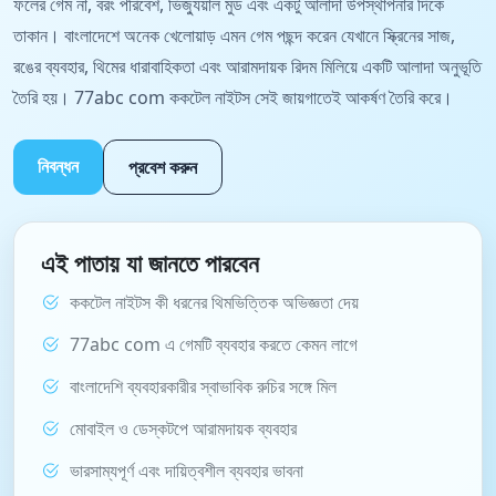
ফলের গেম না, বরং পরিবেশ, ভিজ্যুয়াল মুড এবং একটু আলাদা উপস্থাপনার দিকে
তাকান। বাংলাদেশে অনেক খেলোয়াড় এমন গেম পছন্দ করেন যেখানে স্ক্রিনের সাজ,
রঙের ব্যবহার, থিমের ধারাবাহিকতা এবং আরামদায়ক রিদম মিলিয়ে একটি আলাদা অনুভূতি
তৈরি হয়। 77abc com ককটেল নাইটস সেই জায়গাতেই আকর্ষণ তৈরি করে।
নিবন্ধন
প্রবেশ করুন
এই পাতায় যা জানতে পারবেন
ককটেল নাইটস কী ধরনের থিমভিত্তিক অভিজ্ঞতা দেয়
77abc com এ গেমটি ব্যবহার করতে কেমন লাগে
বাংলাদেশি ব্যবহারকারীর স্বাভাবিক রুচির সঙ্গে মিল
মোবাইল ও ডেস্কটপে আরামদায়ক ব্যবহার
ভারসাম্যপূর্ণ এবং দায়িত্বশীল ব্যবহার ভাবনা