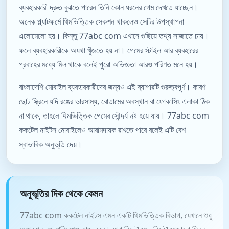
ব্যবহারকারী দ্রুত বুঝতে পারেন তিনি কোন ধরনের গেম দেখতে যাচ্ছেন।
অনেক প্ল্যাটফর্মে থিমভিত্তিক সেকশন থাকলেও সেটির উপস্থাপনা
এলোমেলো হয়। কিন্তু 77abc com এখানে গুছিয়ে তথ্য সাজাতে চায়।
ফলে ব্যবহারকারীকে অযথা খুঁজতে হয় না। গেমের স্টাইল আর ব্যবহারের
প্রবাহের মধ্যে মিল থাকে বলেই পুরো অভিজ্ঞতা আরও পরিণত মনে হয়।
বাংলাদেশি মোবাইল ব্যবহারকারীদের জন্যও এই ব্যাপারটি গুরুত্বপূর্ণ। কারণ
ছোট স্ক্রিনে যদি রঙের ভারসাম্য, বোতামের অবস্থান বা ফোকাসিং এলাকা ঠিক
না থাকে, তাহলে থিমভিত্তিক গেমের সৌন্দর্য নষ্ট হয়ে যায়। 77abc com
ককটেল নাইটস মোবাইলেও আরামদায়ক রাখতে পারে বলেই এটি বেশ
স্বাভাবিক অনুভূতি দেয়।
অনুভূতির দিক থেকে কেমন
77abc com ককটেল নাইটস এমন একটি থিমভিত্তিক বিভাগ, যেখানে শুধু