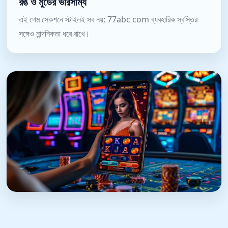
রঙ ও মুডের ভারসাম্য
এই গেম সেকশনে স্টাইলই সব নয়; 77abc com ব্যবহারিক স্বস্তির
সঙ্গেও নান্দনিকতা ধরে রাখে।