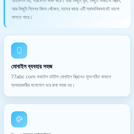
অ্যাকশন নয়, পরিবেশও কাজ করে। যারা কিছুটা মুড, কিছুটা সাজানো স্ক্রিন,
আর কিছুটা স্নিগ্ধ রিদম খোঁজেন, তাদের কাছে এটি স্বাভাবিকভাবেই ভালো
লাগতে পারে।
মোবাইল ব্যবহার সহজ
77abc com ককটেল নাইটস মোবাইল স্ক্রিনেও সুসংগঠিত থাকলে
ব্যবহারকারীর মনোযোগ ধরে রাখা সহজ হয়।