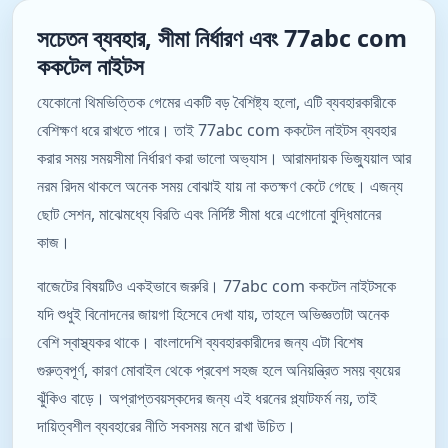
সচেতন ব্যবহার, সীমা নির্ধারণ এবং 77abc com
ককটেল নাইটস
যেকোনো থিমভিত্তিক গেমের একটি বড় বৈশিষ্ট্য হলো, এটি ব্যবহারকারীকে
বেশিক্ষণ ধরে রাখতে পারে। তাই 77abc com ককটেল নাইটস ব্যবহার
করার সময় সময়সীমা নির্ধারণ করা ভালো অভ্যাস। আরামদায়ক ভিজ্যুয়াল আর
নরম রিদম থাকলে অনেক সময় বোঝাই যায় না কতক্ষণ কেটে গেছে। এজন্য
ছোট সেশন, মাঝেমধ্যে বিরতি এবং নির্দিষ্ট সীমা ধরে এগোনো বুদ্ধিমানের
কাজ।
বাজেটের বিষয়টিও একইভাবে জরুরি। 77abc com ককটেল নাইটসকে
যদি শুধুই বিনোদনের জায়গা হিসেবে দেখা যায়, তাহলে অভিজ্ঞতাটা অনেক
বেশি স্বাস্থ্যকর থাকে। বাংলাদেশি ব্যবহারকারীদের জন্য এটা বিশেষ
গুরুত্বপূর্ণ, কারণ মোবাইল থেকে প্রবেশ সহজ হলে অনিয়ন্ত্রিত সময় ব্যয়ের
ঝুঁকিও বাড়ে। অপ্রাপ্তবয়স্কদের জন্য এই ধরনের প্ল্যাটফর্ম নয়, তাই
দায়িত্বশীল ব্যবহারের নীতি সবসময় মনে রাখা উচিত।