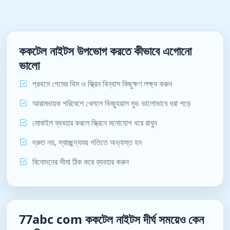
ককটেল নাইটস উপভোগ করতে কীভাবে এগোনো
ভালো
প্রথমে গেমের থিম ও স্ক্রিন বিন্যাস কিছুক্ষণ লক্ষ্য করুন
আরামদায়ক পরিবেশে খেললে ভিজ্যুয়াল মুড ভালোভাবে ধরা পড়ে
মোবাইল ব্যবহার করলে স্ক্রিনে মনোযোগ ধরে রাখুন
দ্রুত নয়, স্বাচ্ছন্দ্যময় গতিতে অভ্যস্ত হন
বিনোদনের সীমা ঠিক করে ব্যবহার করুন
77abc com ককটেল নাইটস দীর্ঘ সময়েও কেন