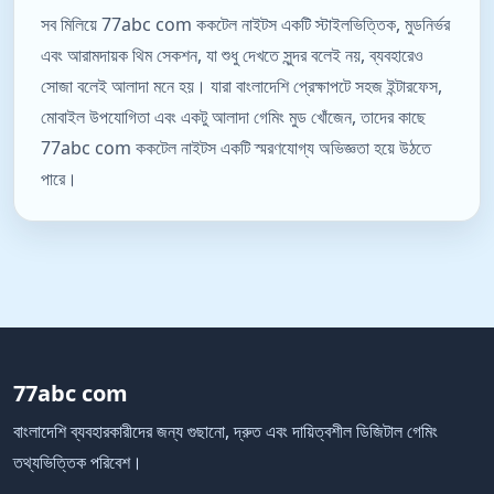
সব মিলিয়ে 77abc com ককটেল নাইটস একটি স্টাইলভিত্তিক, মুডনির্ভর
এবং আরামদায়ক থিম সেকশন, যা শুধু দেখতে সুন্দর বলেই নয়, ব্যবহারেও
সোজা বলেই আলাদা মনে হয়। যারা বাংলাদেশি প্রেক্ষাপটে সহজ ইন্টারফেস,
মোবাইল উপযোগিতা এবং একটু আলাদা গেমিং মুড খোঁজেন, তাদের কাছে
77abc com ককটেল নাইটস একটি স্মরণযোগ্য অভিজ্ঞতা হয়ে উঠতে
পারে।
77abc com
বাংলাদেশি ব্যবহারকারীদের জন্য গুছানো, দ্রুত এবং দায়িত্বশীল ডিজিটাল গেমিং
তথ্যভিত্তিক পরিবেশ।