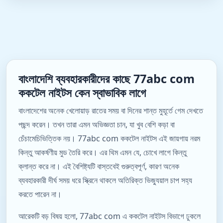
বাংলাদেশি ব্যবহারকারীদের কাছে 77abc com
ককটেল নাইটস কেন স্বাভাবিক লাগে
বাংলাদেশের অনেক খেলোয়াড় রাতের সময় বা দিনের শান্ত মুহূর্তে গেম দেখতে
পছন্দ করেন। তখন তারা এমন অভিজ্ঞতা চান, যা খুব বেশি কড়া বা
চেঁচামেচিভিত্তিক নয়। 77abc com ককটেল নাইটস এই জায়গায় নরম
কিন্তু আকর্ষণীয় মুড তৈরি করে। এর থিম এমন যে, চোখে লাগে কিন্তু
ক্লান্ত করে না। এই বৈশিষ্ট্যটি বাস্তবেই গুরুত্বপূর্ণ, কারণ অনেক
ব্যবহারকারী দীর্ঘ সময় ধরে স্ক্রিনে থাকলে অতিরিক্ত ভিজ্যুয়াল চাপ সহ্য
করতে পারেন না।
আরেকটি বড় বিষয় হলো, 77abc com এ ককটেল নাইটস বিভাগে ঢুকলে